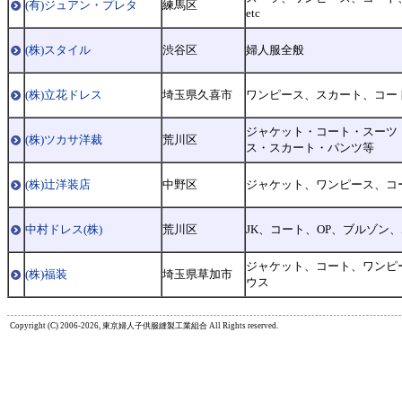
(有)ジュアン・プレタ
練馬区
etc
(株)スタイル
渋谷区
婦人服全般
(株)立花ドレス
埼玉県久喜市
ワンピース、スカート、コー
ジャケット・コート・スーツ
(株)ツカサ洋裁
荒川区
ス・スカート・パンツ等
(株)辻洋装店
中野区
ジャケット、ワンピース、コ
中村ドレス(株)
荒川区
JK、コート、OP、ブルゾン
ジャケット、コート、ワンピ
(株)福装
埼玉県草加市
ウス
Copyright (C) 2006-2026, 東京婦人子供服縫製工業組合 All Rights reserved.