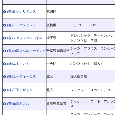
(有)ヨシナリドレス
荒川区
(有)アーバンドレス
板橋区
J.K、コート、OP
ドレスシャツ、デザインパン
(有)ファッションいずみ
埼玉県
ト、ワンピース他
シャツ ブラウス ワンピー
(有)内房スバルソーイング
千葉県南房総市
シャツ
(株)エミネント
中央区
パンツ（紳士、婦人）
(株)エーディーエス
北区
婦人服全般
(株)王子デザイン
北区
ジャケット、スカート、コー
ジャケット、コート、ブルゾ
(有)光新ドレス
新潟県魚沼市
ス
スーツ、ワンピース、コート