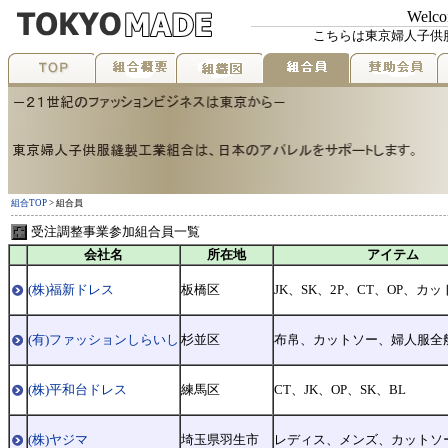
Welc
こちらは東京婦人子供
組合TOP
> 組合員
受注調整事業参加組合員一覧
会社名
所在地
アイテム
(株)福新ドレス
板橋区
JK、SK、2P、CT、OP、カ
(有)ファッションしらいし
杉並区
布帛、カットソー、婦人服全
(株)平和台ドレス
練馬区
CT、JK、OP、SK、BL
(株)ヤジマ
埼玉県羽生市
レディス、メンズ、カットソ